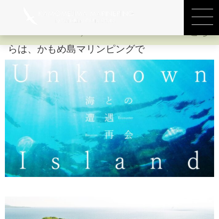
― 41° 52′ 10″ N, 140° 6′ 50″ E — ・・・こち
らは、かもめ島マリンピングです。 北海